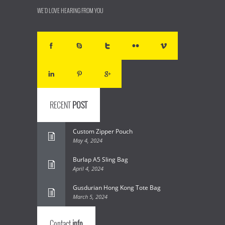
WE'D LOVE HEARING FROM YOU
RECENT
POST
Custom Zipper Pouch
May 4, 2024
Burlap A5 Sling Bag
April 4, 2024
Gusdurian Hong Kong Tote Bag
March 5, 2024
Contact
info