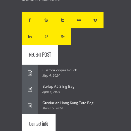
RECENT
POST
Custom Zipper Pouch
May 4, 2024
Burlap A5 Sling Bag
April 4, 2024
Gusdurian Hong Kong Tote Bag
March 5, 2024
Contact
info